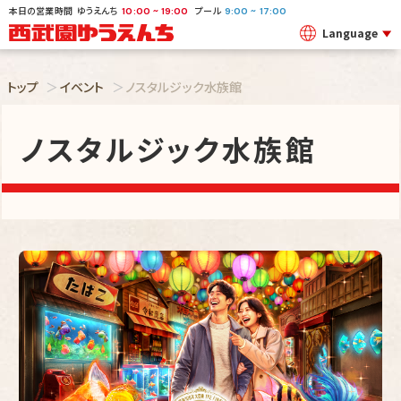
. . . body { background-color: red; }
本日の営業時間
ゆうえんち
プール
~
~
10:00
19:00
9:00
17:00
Language
トップ
イベント
ノスタルジック水族館
ノスタルジック水族館