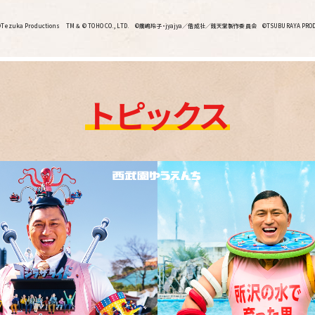
©Tezuka Productions
TM ＆ © TOHO CO., LTD.
©廣嶋玲子・jyajya／偕成社／銭天堂製作委員会
©TSUBURAYA PROD
トピックス