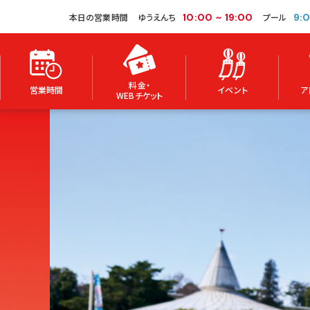
本日の営業時間
ゆうえんち
10:00
~
19:00
プール
9:
料金・
営業時間
イベント
ア
WEBチケット