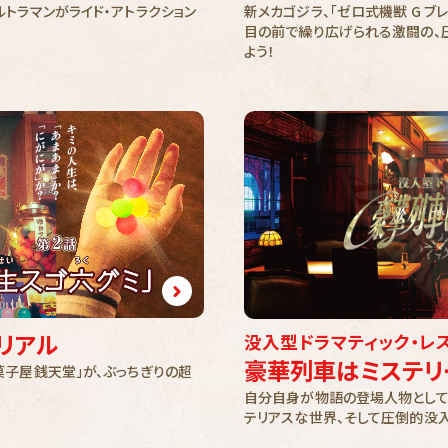
トラマンがライド・アトラクション
新メカゴジラ、「ゼロ式機獣 G ブ
目の前で繰り広げられる激闘の、
よう！
リアル
没入型ドラマティック・レ
豪華列車はミステリ
子屋銭天堂」が、ぶっちぎりの超
自分自身が物語の登場人物として
テリアスな世界、そして圧倒的没