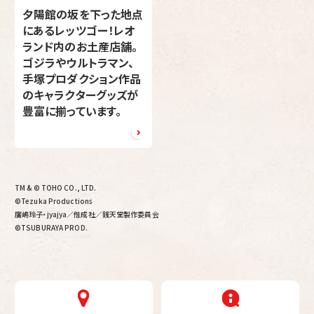
夕陽館の坂を下った地点
にあるレッツゴー！レオ
ランド内のお土産店舗。
ゴジラやウルトラマン、
手塚プロダクション作品
のキャラクターグッズが
豊富に揃っています。
TM & © TOHO CO., LTD.
©Tezuka Productions
廣嶋玲子・jyajya／偕成社／銭天堂製作委員会
©TSUBURAYA PROD.