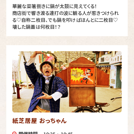
華麗な菜箸捌きに鍋が太鼓に見えてくる！
商店街で響き渡る連打の波に観る人が惹きつけられ
る♡自称二枚目、でも鍋を叩けばほんとに二枚目♡
壊した鍋蓋は何枚目！？
紙芝居屋 おっちゃん
開催時間
10:25 ~ 10:45