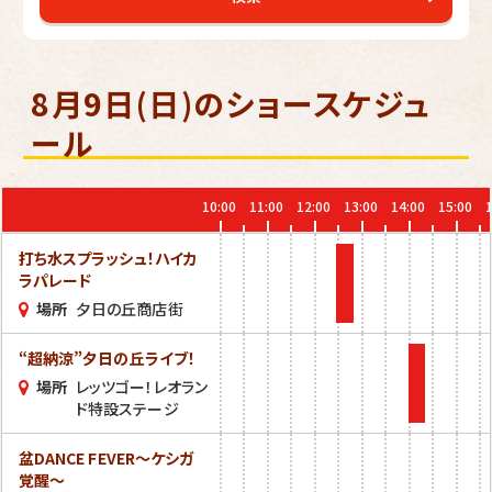
8月9日(日)のショースケジュ
ール
10:00
11:00
12:00
13:00
14:00
15:00
打ち水スプラッシュ！ハイカ
ラパレード
場所
夕日の丘商店街
“超納涼”夕日の丘ライブ！
場所
レッツゴー！レオラン
ド特設ステージ
盆DANCE FEVER～ケシガ
覚醒～