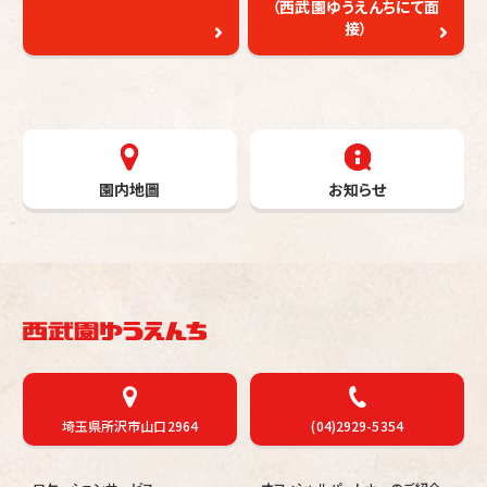
（西武園ゆうえんちにて面
接）
園内地圖
お知らせ
埼玉県所沢市山口2964
(04)2929-5354