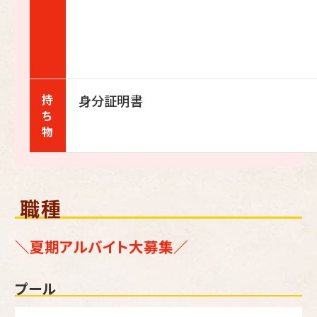
持
身分証明書
ち
物
職種
＼夏期アルバイト大募集／
プール