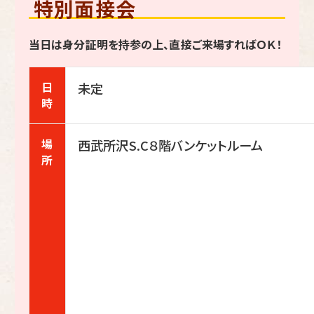
特別面接会
当日は身分証明を持参の上、直接ご来場すればＯＫ！
日
未定
時
場
西武所沢S.C８階バンケットルーム
所