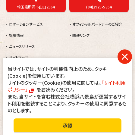
埼玉県所沢市山口2964
(04)2929-5354
ロケーションサービス
オフィシャルパートナーのご紹介
採用情報
関連リンク
ニュースリリース
サイトマップ
当サイトでは、サイトの利便性向上のため、クッキー
当園では、暴力団及びその関係者、刺青・タトゥー・シール・ペイント等をされ
(Cookie)を使用しています。
た方の入園は固くお断りします。
サイトのクッキー(Cookie)の使用に関しては、
「サイト利用
万一、入園された場合でも退園して頂きます。その際、入園料・駐車料金等の
返金は致しませんのでご了承ください。
ポリシー」
をお読みください。
また、当サイトを含む株式会社横浜八景島が運営するサイ
ト利用を継続することにより、クッキーの使用に同意するも
会社情報
サイトのご利用にあたって
お客さまへのお願い
個人情報保護方針
のとします。
Copyright
©Seibuen Amusement Park
All Rights Reserved.
承認