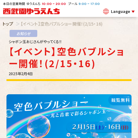
本日の営業時間
ゆうえんち
プール
~
~
10:00
20:00
9:00
17:00
Language
トップ
【イベント】空色バブルショー開催！(2/15・16)
お知らせ
シャボン玉おじさんがやってくる‼
【イベント】空色バブルショ
ー開催！(2/15・16)
2025年2月4日