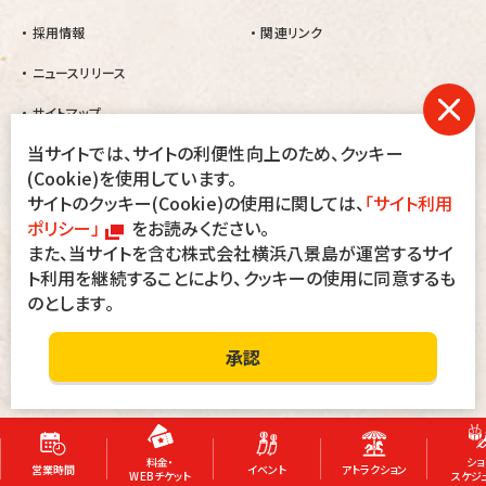
採用情報
関連リンク
ニュースリリース
サイトマップ
当サイトでは、サイトの利便性向上のため、クッキー
当園では、暴力団及びその関係者、刺青・タトゥー・シール・ペイント等をされ
(Cookie)を使用しています。
た方の入園は固くお断りします。
サイトのクッキー(Cookie)の使用に関しては、
「サイト利用
万一、入園された場合でも退園して頂きます。その際、入園料・駐車料金等の
返金は致しませんのでご了承ください。
ポリシー」
をお読みください。
また、当サイトを含む株式会社横浜八景島が運営するサイ
ト利用を継続することにより、クッキーの使用に同意するも
会社情報
サイトのご利用にあたって
お客さまへのお願い
個人情報保護方針
のとします。
Copyright
©Seibuen Amusement Park
All Rights Reserved.
承認
料金・
ショ
営業時間
イベント
アトラクション
WEBチケット
スケジ