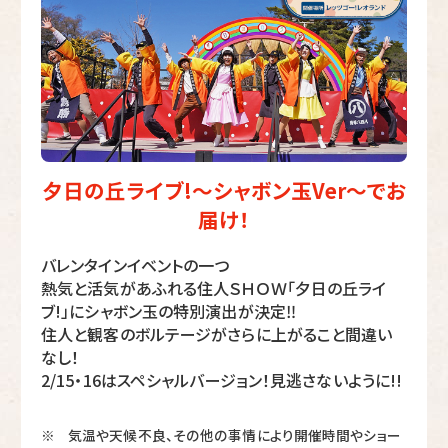
夕日の丘ライブ!～シャボン玉Ver～でお
届け！
バレンタインイベントの一つ
熱気と活気があふれる住人ＳＨＯＷ「夕日の丘ライ
ブ!」にシャボン玉の特別演出が決定‼
住人と観客のボルテージがさらに上がること間違い
なし！
2/15・16はスペシャルバージョン！見逃さないように!!
気温や天候不良、その他の事情により開催時間やショー
※