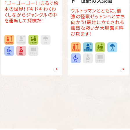
ド 世紀の大決闘
「ゴーゴーゴー！」まるで絵
本の世界！ドキドキわくわ
ウルトラマンとともに、最
くしながらジャングルの中
強の怪獣ゼットンへと立ち
を運転して探検だ！
向かう！窮地に立たされる
熾烈な戦いが大興奮を呼
び覚ます！