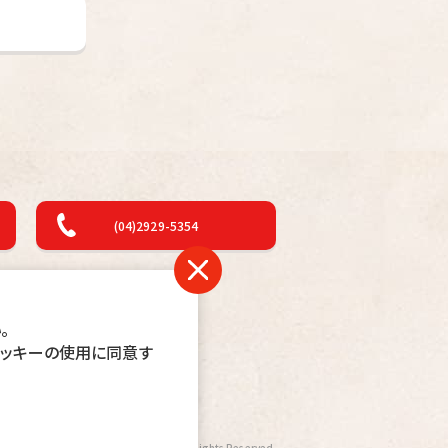
(04)2929-5354
関連リンク
。
クッキーの使用に同意す
pyright
©Seibuen Amusement Park
All Rights Reserved.