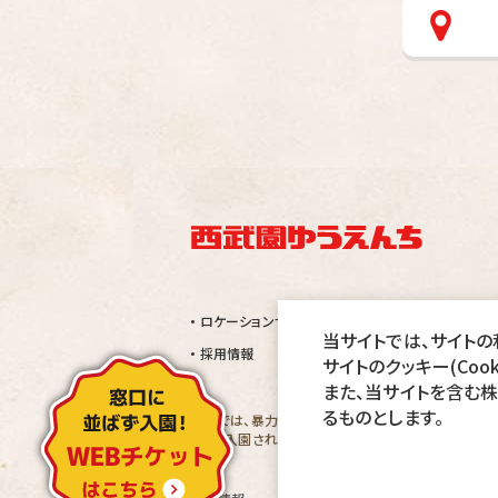
ロケーションサービス
当サイトでは、サイトの利
採用情報
サイトのクッキー(Coo
また、当サイトを含む
るものとします。
当園では、暴力団及びその関係者、刺青・タトゥー・シ
万一、入園された場合でも退園して頂きます。その際