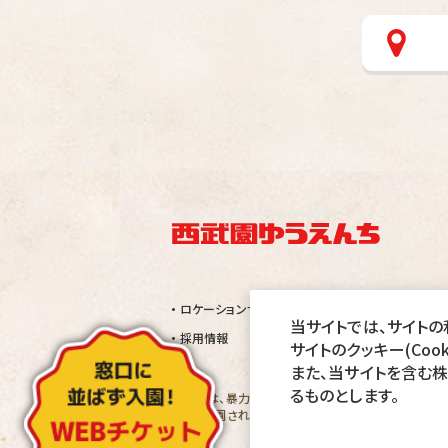
ロケーションサービス
当サイトでは、サイトの利
採用情報
サイトのクッキー(Coo
また、当サイトを含む
るものとします。
当園では、暴力団及びその関係者、刺青・タトゥー・シ
万一、入園された場合でも退園して頂きます。その際