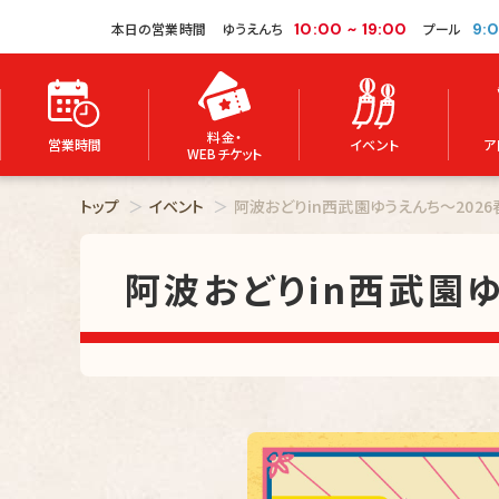
本日の営業時間
ゆうえんち
10:00
~
19:00
プール
9:
料金・
営業時間
イベント
ア
WEBチケット
トップ
イベント
阿波おどりin西武園ゆうえんち～2026
阿波おどりin西武園ゆ