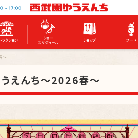
00
~
17:00
ショー
トラクション
ショップ
フード
スケジュール
春～
うえんち～2026春～