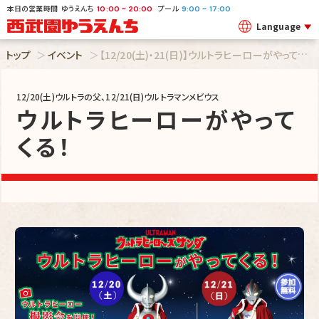
本日の営業時間
ゆうえんち
プール
~
~
10:00
20:00
9:00
17:00
Language
【
12/20(土)・21(日)】ウルトラヒーローがやってくる！（ウルトラの父、ウルトラマンメビウス）
トップ
イベント
12/20(土)ウルトラの父、12/21(日)ウルトラマンメビウス
ウルトラヒーローがやって
くる！