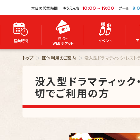
本日の営業時間
ゆうえんち
10:00
~
19:00
プール
9:
料金・
営業時間
イベント
ア
WEBチケット
トップ
団体利用のご案内
没入型ドラマティック・レス
没入型ドラマティック
切でご利用の方