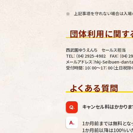
上記事項を守れない場合は入場の
※
団体利用に関す
西武園ゆうえんち セールス担当
TEL：
（04）2925-4982
FAX：（04）29
メールアドレス：hkj-Seibuen-dantai
受付時間：10：00～17：00（土日祝除
よくある質問
キャンセル料はかかりま
Q.
A.
1か月前までは無料となっ
1か月前以降は100％い