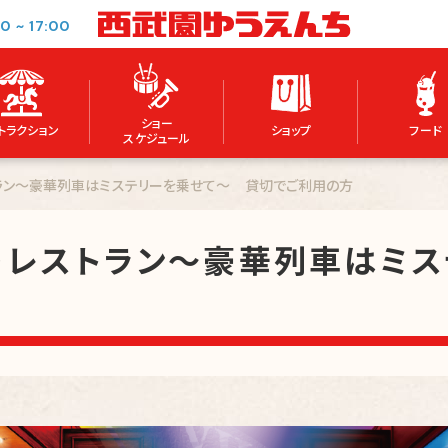
00
~
17:00
ショー
トラクション
ショップ
フード
スケジュール
トラン～豪華列車はミステリーを乗せて～ 貸切でご利用の方
・レストラン～豪華列車はミ