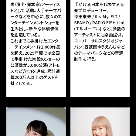
表/演出・脚本家/アーティス
手がける日本を代表する音
トとして 活動。大手テーマパ
楽プロデューサー。
ークなどを中心に、数々のエ
倖田來未 / Kis-My-Ft2 /
ンターテインメントショーを
SEAMO / RADIO FISH / lol
生み出し、新たな体験価値
(エルオーエル) など、多数の
を創造している。
アーティストにも楽曲提供。
これまでに手掛けたエンタ
ユニバーサルスタジオジャ
ーテインメントは1,000作品
パン、西武園ゆうえんちなど
を超え、2025年度では全国
のテーマパークなどの音源
で手掛 けた常設のショーの
制作も行う。
公演数が5,000公演(アトモ
スなど含む)を達成。累計通
算200万人以上のゲストを
魅了してる。