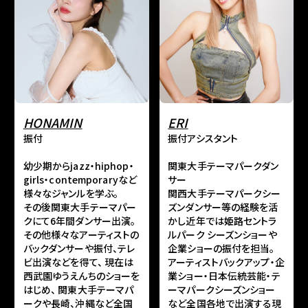
HONAMIN
ERI
振付
振付アシスタント
幼少期からjazz・hiphop・
関東大手テーマパークダン
girls・contemporaryなど
サー
様々なジャンルを学ぶ。
関西大手テーマパークシー
その後関東大手テーマパー
ズンダンサー等の経験を活
クにて6年間ダンサー出演。
かし近年では姫路セントラ
その他様々なアーティストの
ルパーク シーズンショーや
バックダンサーや振付、テレ
企業ショーの振付を担当。
ビ出演などを得て、 現在は
アーティストバックアップ・企
西武園ゆうえんちのショーを
業ショー・日本伝統芸能・テ
はじめ、 関東大手テーマパ
ーマパークシーズンショー
ークや長崎、沖縄など全国
など全国各地で出演する現