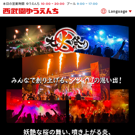
本日の営業時間
ゆうえんち
プール
~
~
10:00
20:00
9:00
17:00
Language
妖艶な桜の舞い、噴き上がる炎、