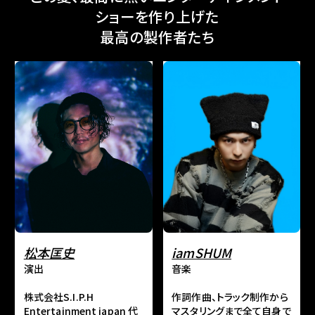
ショーを作り上げた
最高の製作者たち
松本匡史
iamSHUM
演出
音楽
株式会社S.I.P.H
作詞作曲、トラック制作から
Entertainment japan 代
マスタリングまで全て自身で