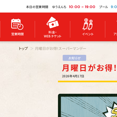
本日の営業時間
ゆうえんち
10:00
~
19:00
プール
9:
料金・
営業時間
イベント
ア
WEBチケット
トップ
月曜日がお得！スーパーマンデー
お知らせ
月曜日がお得
2026年4月17日