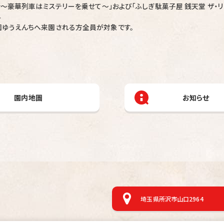
ン～豪華列車はミステリーを乗せて～」および「ふしぎ駄菓子屋 銭天堂 ザ・
。
園ゆうえんちへ来園される方全員が対象です。
園内地圖
お知らせ
埼玉県所沢市山口2964